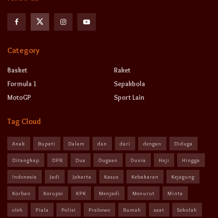
Category
Basket
Raket
Formula 1
Sepakbola
MotoGP
Sport Lain
Tag Cloud
Anak
Bupati
Dalam
dan
dari
dengan
Diduga
Ditangkap
DPR
Dua
Dugaan
Dunia
Haji
Hingga
Indonesia
Jadi
Jakarta
Kasus
Kebakaran
Kejagung
Korban
Korupsi
KPK
Menjadi
Menurut
Minta
oleh
Piala
Polisi
Prabowo
Rumah
saat
Sekolah