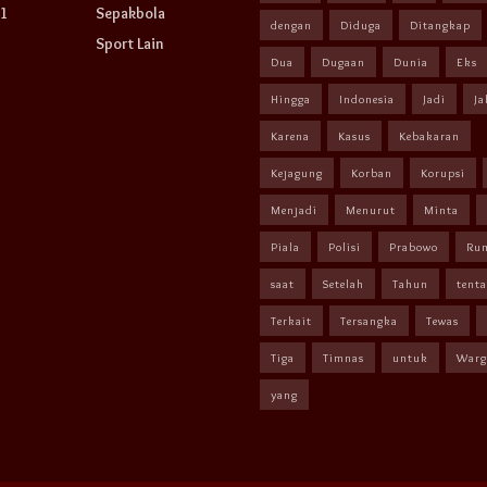
1
Sepakbola
dengan
Diduga
Ditangkap
Sport Lain
Dua
Dugaan
Dunia
Eks
Hingga
Indonesia
Jadi
Ja
Karena
Kasus
Kebakaran
Kejagung
Korban
Korupsi
Menjadi
Menurut
Minta
Piala
Polisi
Prabowo
Ru
saat
Setelah
Tahun
tent
Terkait
Tersangka
Tewas
Tiga
Timnas
untuk
Warg
yang