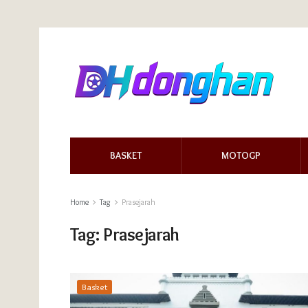
BASKET
MOTOGP
Home
Tag
Prasejarah
Tag:
Prasejarah
Basket