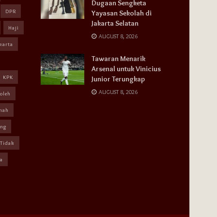
Dugaan Sengketa
DPR
Yayasan Sekolah di
Jakarta Selatan
Haji
AUGUST 8, 2026
karta
Tawaran Menarik
Arsenal untuk Vinicius
KPK
Junior Terungkap
AUGUST 8, 2026
oleh
mah
ang
Tidak
a