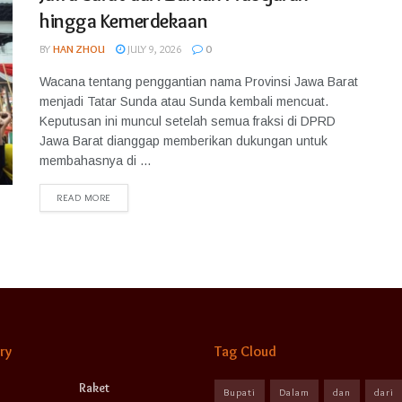
hingga Kemerdekaan
BY
HAN ZHOU
JULY 9, 2026
0
Wacana tentang penggantian nama Provinsi Jawa Barat
menjadi Tatar Sunda atau Sunda kembali mencuat.
Keputusan ini muncul setelah semua fraksi di DPRD
Jawa Barat dianggap memberikan dukungan untuk
membahasnya di ...
READ MORE
ry
Tag Cloud
Raket
Bupati
Dalam
dan
dari