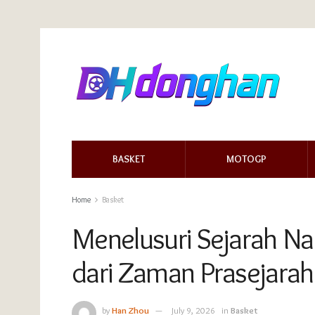
BASKET
MOTOGP
Home
Basket
Menelusuri Sejarah N
dari Zaman Prasejara
by
Han Zhou
July 9, 2026
in
Basket