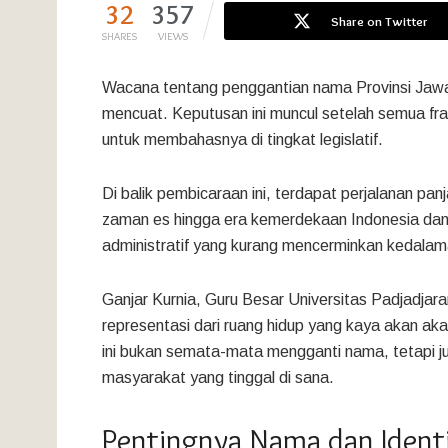
32
357
Share on Twitter
SHARES
VIEWS
Wacana tentang penggantian nama Provinsi Jawa
mencuat. Keputusan ini muncul setelah semua f
untuk membahasnya di tingkat legislatif.
Di balik pembicaraan ini, terdapat perjalanan pa
zaman es hingga era kemerdekaan Indonesia dan
administratif yang kurang mencerminkan kedalama
Ganjar Kurnia, Guru Besar Universitas Padjadjar
representasi dari ruang hidup yang kaya akan aka
ini bukan semata-mata mengganti nama, tetapi j
masyarakat yang tinggal di sana.
Pentingnya Nama dan Identi