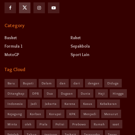
Category
Basket
Raket
Formula 1
Sepakbola
MotoGP
Sport Lain
Tag Cloud
Baru
Bupati
Dalam
dan
dari
dengan
Diduga
Ditangkap
DPR
Dua
Dugaan
Dunia
Haji
Hingga
Indonesia
Jadi
Jakarta
Karena
Kasus
Kebakaran
Kejagung
Korban
Korupsi
KPK
Menjadi
Menurut
Minta
oleh
Piala
Polisi
Prabowo
Rumah
saat
Setelah
Tahun
tentang
Terkait
Tersangka
Tewas