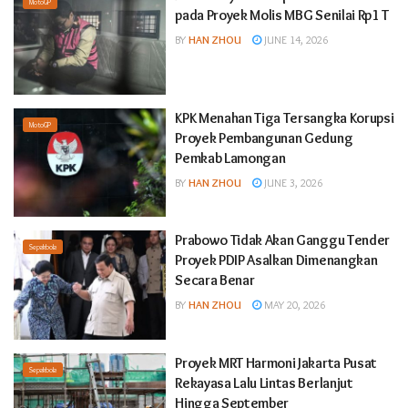
MotoGP
pada Proyek Molis MBG Senilai Rp1 T
BY
HAN ZHOU
JUNE 14, 2026
KPK Menahan Tiga Tersangka Korupsi
MotoGP
Proyek Pembangunan Gedung
Pemkab Lamongan
BY
HAN ZHOU
JUNE 3, 2026
Prabowo Tidak Akan Ganggu Tender
Sepakbola
Proyek PDIP Asalkan Dimenangkan
Secara Benar
BY
HAN ZHOU
MAY 20, 2026
Proyek MRT Harmoni Jakarta Pusat
Sepakbola
Rekayasa Lalu Lintas Berlanjut
Hingga September