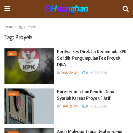
Home
Tag
Proyek
Tag:
Proyek
Periksa Eks Direktur Kemenhub, KPK
Raket
Selidiki Pengumpulan Fee Proyek
DJKA
BY
HAN ZHOU
JUNE 27, 2026
Bareskrim Tahan Pendiri Dana
Formula 1
Syariah Karena Proyek Fiktif
BY
HAN ZHOU
JUNE 21, 2026
Andri Mulyono Tanpa Dealer Fokus