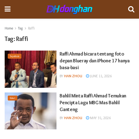
Home
Tag
Raffi
Tag:
Raffi
Raffi Ahmad bicara tentang foto
Sepakbola
depan Blueray dan iPhone 17 hanya
basa-basi
BY
HAN ZHOU
JUNE 11, 2026
Bahlil Minta Raffi Ahmad Temukan
Raket
Pencipta Lagu MBG Mas Bahlil
Ganteng
BY
HAN ZHOU
MAY 31, 2026