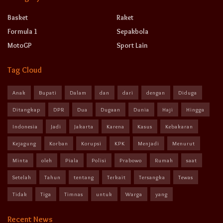
Basket
Raket
Formula 1
Sepakbola
MotoGP
Sport Lain
Tag Cloud
Anak
Bupati
Dalam
dan
dari
dengan
Diduga
Ditangkap
DPR
Dua
Dugaan
Dunia
Haji
Hingga
Indonesia
Jadi
Jakarta
Karena
Kasus
Kebakaran
Kejagung
Korban
Korupsi
KPK
Menjadi
Menurut
Minta
oleh
Piala
Polisi
Prabowo
Rumah
saat
Setelah
Tahun
tentang
Terkait
Tersangka
Tewas
Tidak
Tiga
Timnas
untuk
Warga
yang
Recent News