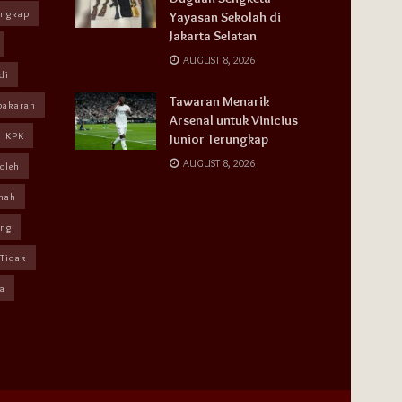
angkap
Yayasan Sekolah di
Jakarta Selatan
AUGUST 8, 2026
di
Tawaran Menarik
bakaran
Arsenal untuk Vinicius
KPK
Junior Terungkap
AUGUST 8, 2026
oleh
mah
ang
Tidak
a