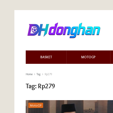
BASKET
MOTOGP
Home
Tag
Rp279
Tag:
Rp279
MotoGP