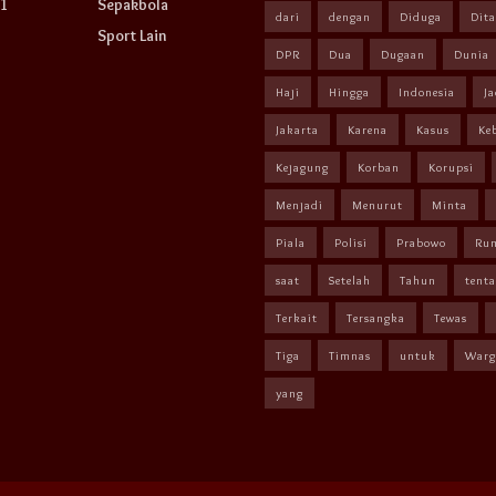
1
Sepakbola
dari
dengan
Diduga
Dit
Sport Lain
DPR
Dua
Dugaan
Dunia
Haji
Hingga
Indonesia
Ja
Jakarta
Karena
Kasus
Ke
Kejagung
Korban
Korupsi
Menjadi
Menurut
Minta
Piala
Polisi
Prabowo
Ru
saat
Setelah
Tahun
tent
Terkait
Tersangka
Tewas
Tiga
Timnas
untuk
Warg
yang