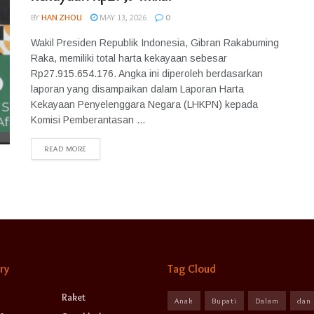
BY
HAN ZHOU
MAY 13, 2026
0
Wakil Presiden Republik Indonesia, Gibran Rakabuming
Raka, memiliki total harta kekayaan sebesar
Rp27.915.654.176. Angka ini diperoleh berdasarkan
laporan yang disampaikan dalam Laporan Harta
Kekayaan Penyelenggara Negara (LHKPN) kepada
Komisi Pemberantasan ...
READ MORE
ry
Tag Cloud
Raket
Anak
Bupati
Dalam
dan