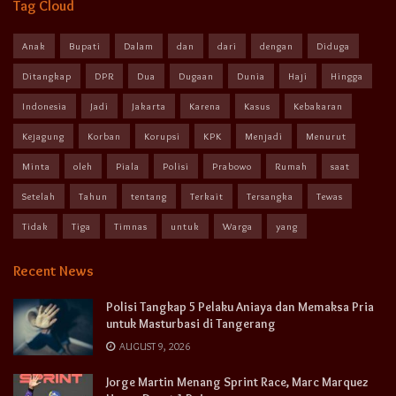
Tag Cloud
Anak
Bupati
Dalam
dan
dari
dengan
Diduga
Ditangkap
DPR
Dua
Dugaan
Dunia
Haji
Hingga
Indonesia
Jadi
Jakarta
Karena
Kasus
Kebakaran
Kejagung
Korban
Korupsi
KPK
Menjadi
Menurut
Minta
oleh
Piala
Polisi
Prabowo
Rumah
saat
Setelah
Tahun
tentang
Terkait
Tersangka
Tewas
Tidak
Tiga
Timnas
untuk
Warga
yang
Recent News
Polisi Tangkap 5 Pelaku Aniaya dan Memaksa Pria
untuk Masturbasi di Tangerang
AUGUST 9, 2026
Jorge Martin Menang Sprint Race, Marc Marquez