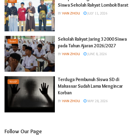
Raket
Siswa Sekolah Rakyat Lombok Barat
BY
HAN ZHOU
JULY 11, 2026
Sekolah Rakyat Jaring 32000 Siswa
Basket
pada Tahun Ajaran 2026/2027
BY
HAN ZHOU
JUNE 8, 2026
Terduga Pembunuh Siswa SD di
MotoGP
Makassar Sudah Lama Mengincar
Korban
BY
HAN ZHOU
MAY 28, 2026
Follow Our Page