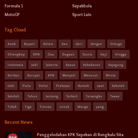
Formula 1
Sepakbola
MotoGP
Sport Lain
Tag Cloud
Anak
Bupati
Dalam
dan
dari
dengan
Diduga
Ditangkap
DPR
Dua
Dugaan
Dunia
Haji
Hingga
Indonesia
Jadi
Jakarta
Kasus
Kebakaran
Kejagung
Korban
Korupsi
KPK
Menjadi
Menurut
Minta
oleh
Piala
Polisi
Prabowo
Rumah
saat
Sekolah
Setelah
Tahun
tentang
Terkait
Tersangka
Tewas
Tidak
Tiga
Timnas
untuk
Warga
yang
Recent News
Penggeledahan KPK Sepekan di Bengkulu Sita