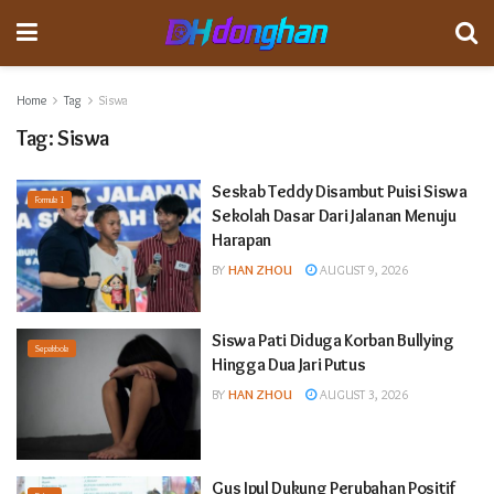
Home
Tag
Siswa
Tag:
Siswa
Seskab Teddy Disambut Puisi Siswa
Formula 1
Sekolah Dasar Dari Jalanan Menuju
Harapan
BY
HAN ZHOU
AUGUST 9, 2026
Siswa Pati Diduga Korban Bullying
Sepakbola
Hingga Dua Jari Putus
BY
HAN ZHOU
AUGUST 3, 2026
Gus Ipul Dukung Perubahan Positif