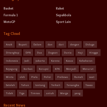
Basket
Raket
Formula 1
Sepakbola
MotoGP
Sport Lain
Tag Cloud
Anak
Bupati
Dalam
dan
dari
dengan
Diduga
Ditangkap
DPR
Dua
Dugaan
Dunia
Haji
Hingga
Indonesia
Jadi
Jakarta
Karena
Kasus
Kebakaran
Kejagung
Korban
Korupsi
KPK
Menjadi
Menurut
Minta
oleh
Piala
Polisi
Prabowo
Rumah
saat
Setelah
Tahun
tentang
Terkait
Tersangka
Tewas
Tidak
Tiga
Timnas
untuk
Warga
yang
Recent News