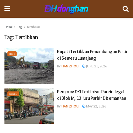
Home
Tag
Tertibkan
Tag:
Tertibkan
Bupati Tertibkan Penambangan Pasir
Raket
di Semeru Lumajang
BY
HAN ZHOU
JUNE 21, 2026
Pemprov DKI Tertibkan Parkir Ilegal
Formula 1
di Blok M, 13 Juru Parkir Ditemankan
BY
HAN ZHOU
MAY 22, 2026