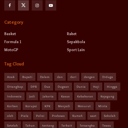
Category
Basket
Raket
Formula 1
Sepakbola
MotoGP
Sport Lain
Tag Cloud
Anak
Bupati
Dalam
dan
dari
dengan
Diduga
Ditangkap
DPR
Dua
Dugaan
Dunia
Haji
Hingga
Indonesia
Jadi
Jakarta
Kasus
Kebakaran
Kejagung
Korban
Korupsi
KPK
Menjadi
Menurut
Minta
oleh
Piala
Polisi
Prabowo
Rumah
saat
Sekolah
Setelah
Tahun
tentang
Terkait
Tersangka
Tewas