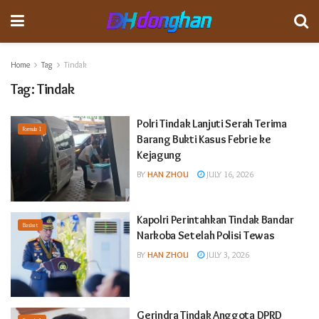
Home
Tag
Tindak
Tag:
Tindak
Polri Tindak Lanjuti Serah Terima
Formula 1
Barang Bukti Kasus Febrie ke
Kejagung
BY
HAN ZHOU
JULY 16, 2026
Kapolri Perintahkan Tindak Bandar
Basket
Narkoba Setelah Polisi Tewas
BY
HAN ZHOU
JULY 3, 2026
Gerindra Tindak Anggota DPRD