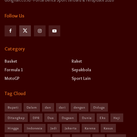
donghan.co.id - Portal Berita Sport terbaru & Terupdate 2026
Follow Us
Category
Basket
Raket
Formula 1
Sepakbola
MotoGP
Sport Lain
Tag Cloud
Bupati
Dalam
dan
dari
dengan
Diduga
Ditangkap
DPR
Dua
Dugaan
Dunia
Eks
Haji
Hingga
Indonesia
Jadi
Jakarta
Karena
Kasus