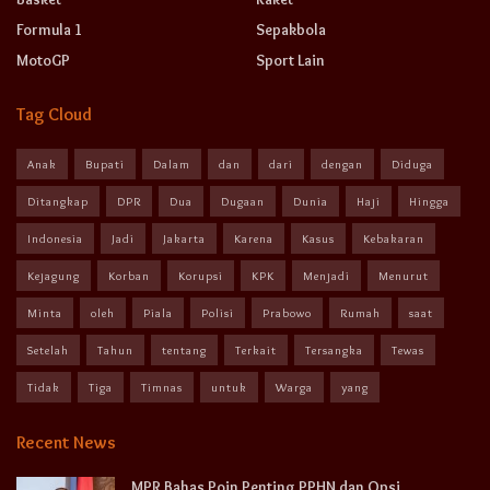
Formula 1
Sepakbola
MotoGP
Sport Lain
Tag Cloud
Anak
Bupati
Dalam
dan
dari
dengan
Diduga
Ditangkap
DPR
Dua
Dugaan
Dunia
Haji
Hingga
Indonesia
Jadi
Jakarta
Karena
Kasus
Kebakaran
Kejagung
Korban
Korupsi
KPK
Menjadi
Menurut
Minta
oleh
Piala
Polisi
Prabowo
Rumah
saat
Setelah
Tahun
tentang
Terkait
Tersangka
Tewas
Tidak
Tiga
Timnas
untuk
Warga
yang
Recent News
MPR Bahas Poin Penting PPHN dan Opsi