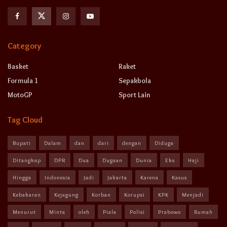
Category
Basket
Raket
Formula 1
Sepakbola
MotoGP
Sport Lain
Tag Cloud
Bupati
Dalam
dan
dari
dengan
Diduga
Ditangkap
DPR
Dua
Dugaan
Dunia
Eks
Haji
Hingga
Indonesia
Jadi
Jakarta
Karena
Kasus
Kebakaran
Kejagung
Korban
Korupsi
KPK
Menjadi
Menurut
Minta
oleh
Piala
Polisi
Prabowo
Rumah