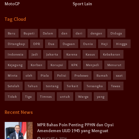
MotoGP
Sport Lain
Tag Cloud
Baru
Bupati
Dalam
dan
dari
dengan
Diduga
Ditangkap
DPR
Dua
Dugaan
Dunia
Haji
Hingga
Indonesia
Jadi
Jakarta
Karena
Kasus
Kebakaran
Kejagung
Korban
Korupsi
KPK
Menjadi
Menurut
Minta
oleh
Piala
Polisi
Prabowo
Rumah
saat
Setelah
Tahun
tentang
Terkait
Tersangka
Tewas
Tidak
Tiga
Timnas
untuk
Warga
yang
Recent News
MPR Bahas Poin Penting PPHN dan Opsi
Amendemen UUD 1945 yang Menguat
AUGUST 6, 2026