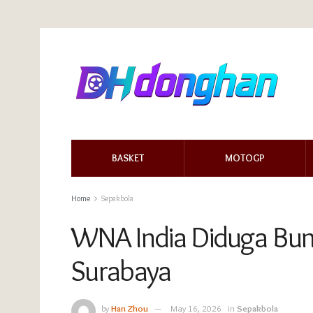
BASKET
MOTOGP
Home
Sepakbola
WNA India Diduga Bunu
Surabaya
by
Han Zhou
May 16, 2026
in
Sepakbola