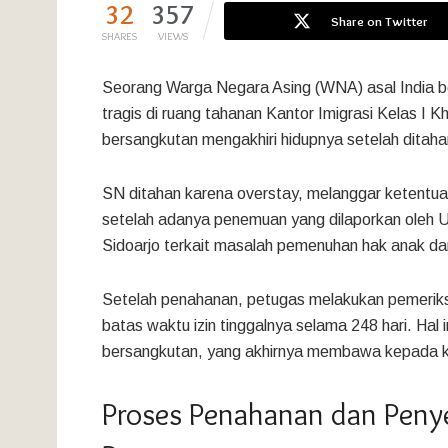
32
357
Share on Twitter
SHARES
VIEWS
Seorang Warga Negara Asing (WNA) asal India beri
tragis di ruang tahanan Kantor Imigrasi Kelas I
bersangkutan mengakhiri hidupnya setelah ditahan
SN ditahan karena overstay, melanggar ketentuan
setelah adanya penemuan yang dilaporkan oleh
Sidoarjo terkait masalah pemenuhan hak anak d
Setelah penahanan, petugas melakukan pemeriksa
batas waktu izin tinggalnya selama 248 hari. Hal i
bersangkutan, yang akhirnya membawa kepada ko
Proses Penahanan dan Penye