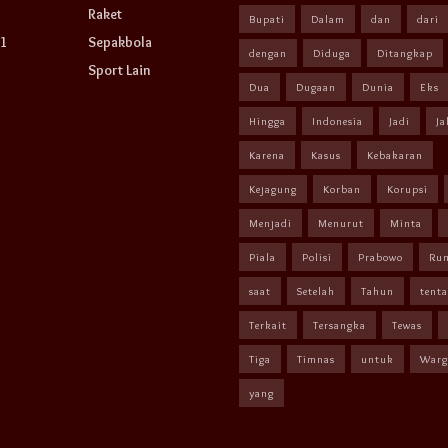
Raket
Bupati
Dalam
dan
dari
1
Sepakbola
dengan
Diduga
Ditangkap
Sport Lain
Dua
Dugaan
Dunia
Eks
Hingga
Indonesia
Jadi
Ja
Karena
Kasus
Kebakaran
Kejagung
Korban
Korupsi
Menjadi
Menurut
Minta
Piala
Polisi
Prabowo
Ru
saat
Setelah
Tahun
tent
Terkait
Tersangka
Tewas
Tiga
Timnas
untuk
Warg
yang