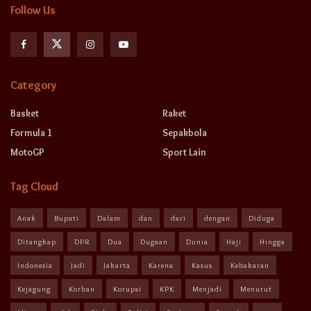
Follow Us
Category
Basket
Raket
Formula 1
Sepakbola
MotoGP
Sport Lain
Tag Cloud
Anak
Bupati
Dalam
dan
dari
dengan
Diduga
Ditangkap
DPR
Dua
Dugaan
Dunia
Haji
Hingga
Indonesia
Jadi
Jakarta
Karena
Kasus
Kebakaran
Kejagung
Korban
Korupsi
KPK
Menjadi
Menurut