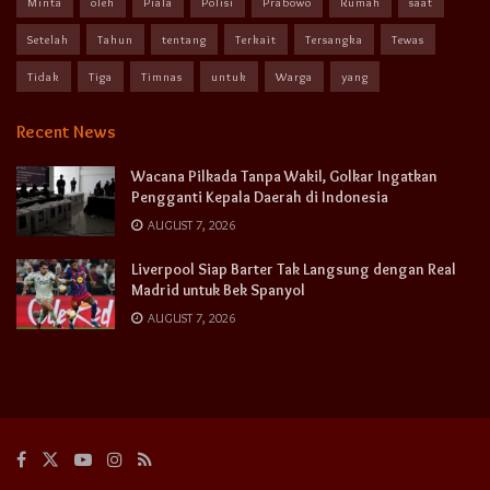
Minta
oleh
Piala
Polisi
Prabowo
Rumah
saat
Setelah
Tahun
tentang
Terkait
Tersangka
Tewas
Tidak
Tiga
Timnas
untuk
Warga
yang
Recent News
Wacana Pilkada Tanpa Wakil, Golkar Ingatkan
Pengganti Kepala Daerah di Indonesia
AUGUST 7, 2026
Liverpool Siap Barter Tak Langsung dengan Real
Madrid untuk Bek Spanyol
AUGUST 7, 2026