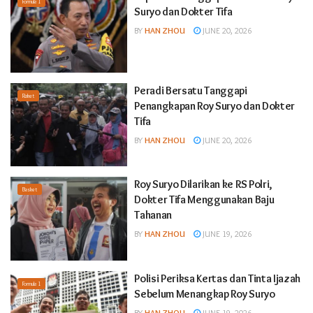
Formula 1
Suryo dan Dokter Tifa
BY
HAN ZHOU
JUNE 20, 2026
Peradi Bersatu Tanggapi
Raket
Penangkapan Roy Suryo dan Dokter
Tifa
BY
HAN ZHOU
JUNE 20, 2026
Roy Suryo Dilarikan ke RS Polri,
Basket
Dokter Tifa Menggunakan Baju
Tahanan
BY
HAN ZHOU
JUNE 19, 2026
Polisi Periksa Kertas dan Tinta Ijazah
Formula 1
Sebelum Menangkap Roy Suryo
BY
HAN ZHOU
JUNE 19, 2026