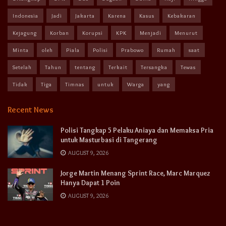
Indonesia
Jadi
Jakarta
Karena
Kasus
Kebakaran
Kejagung
Korban
Korupsi
KPK
Menjadi
Menurut
Minta
oleh
Piala
Polisi
Prabowo
Rumah
saat
Setelah
Tahun
tentang
Terkait
Tersangka
Tewas
Tidak
Tiga
Timnas
untuk
Warga
yang
Recent News
Polisi Tangkap 5 Pelaku Aniaya dan Memaksa Pria
untuk Masturbasi di Tangerang
AUGUST 9, 2026
Jorge Martin Menang Sprint Race, Marc Marquez
Hanya Dapat 1 Poin
AUGUST 9, 2026