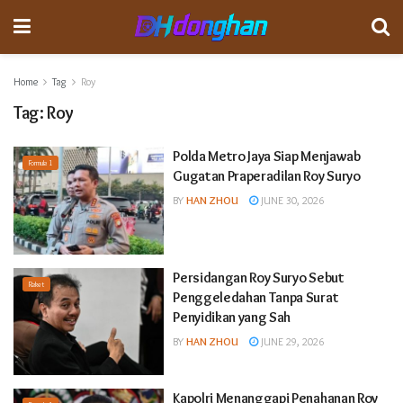
Home
Tag
Roy
Tag:
Roy
Polda Metro Jaya Siap Menjawab
Formula 1
Gugatan Praperadilan Roy Suryo
BY
HAN ZHOU
JUNE 30, 2026
Persidangan Roy Suryo Sebut
Raket
Penggeledahan Tanpa Surat
Penyidikan yang Sah
BY
HAN ZHOU
JUNE 29, 2026
Kapolri Menanggapi Penahanan Roy