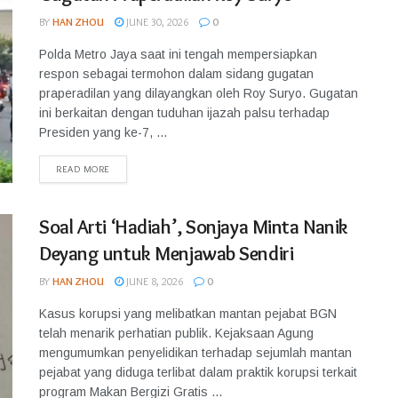
BY
HAN ZHOU
JUNE 30, 2026
0
Polda Metro Jaya saat ini tengah mempersiapkan
respon sebagai termohon dalam sidang gugatan
praperadilan yang dilayangkan oleh Roy Suryo. Gugatan
ini berkaitan dengan tuduhan ijazah palsu terhadap
Presiden yang ke-7, ...
READ MORE
Soal Arti ‘Hadiah’, Sonjaya Minta Nanik
Deyang untuk Menjawab Sendiri
BY
HAN ZHOU
JUNE 8, 2026
0
Kasus korupsi yang melibatkan mantan pejabat BGN
telah menarik perhatian publik. Kejaksaan Agung
mengumumkan penyelidikan terhadap sejumlah mantan
pejabat yang diduga terlibat dalam praktik korupsi terkait
program Makan Bergizi Gratis ...