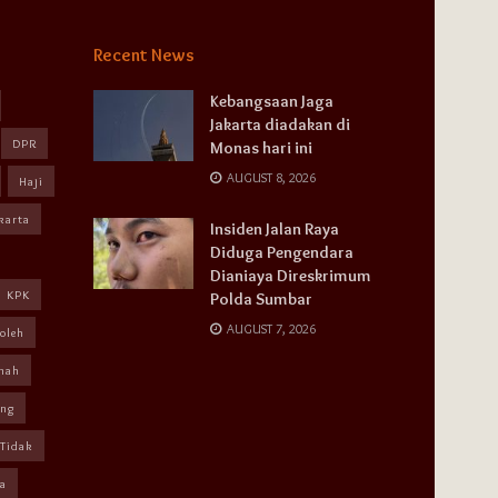
Recent News
Kebangsaan Jaga
Jakarta diadakan di
DPR
Monas hari ini
AUGUST 8, 2026
Haji
karta
Insiden Jalan Raya
Diduga Pengendara
Dianiaya Direskrimum
KPK
Polda Sumbar
AUGUST 7, 2026
oleh
mah
ang
Tidak
a