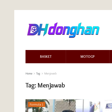
BASKET
MOTOGP
Home
Tag
Menjawab
Tag:
Menjawab
Formula 1