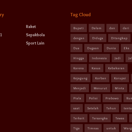
ry
Tag Cloud
Raket
Bupati
Dalam
dan
dari
1
Sepakbola
dengan
Diduga
Ditangkap
Sport Lain
Dua
Dugaan
Dunia
Eks
Hingga
Indonesia
Jadi
Ja
Karena
Kasus
Kebakaran
Kejagung
Korban
Korupsi
Menjadi
Menurut
Minta
Piala
Polisi
Prabowo
Ru
saat
Setelah
Tahun
tent
Terkait
Tersangka
Tewas
Tiga
Timnas
untuk
Warg