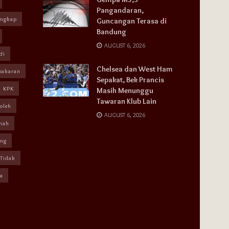
Pangandaran,
angkap
Guncangan Terasa di
Bandung
AUGUST 6, 2026
di
Chelsea dan West Ham
bakaran
Sepakat, Bek Prancis
KPK
Masih Menunggu
Tawaran Klub Lain
oleh
AUGUST 6, 2026
mah
ang
Tidak
a