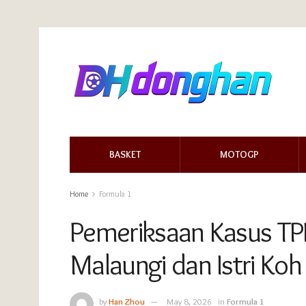
BASKET
MOTOGP
Home
Formula 1
Pemeriksaan Kasus TP
Malaungi dan Istri Koh
by
Han Zhou
May 8, 2026
in
Formula 1