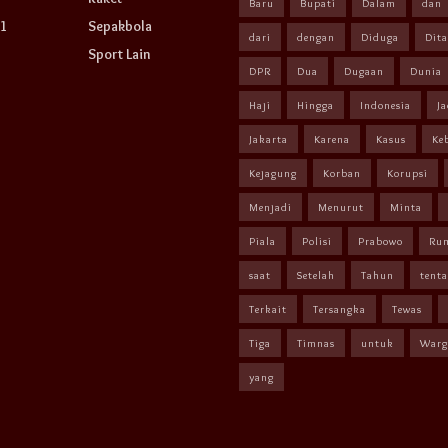
Baru
Bupati
Dalam
dan
1
Sepakbola
dari
dengan
Diduga
Dit
Sport Lain
DPR
Dua
Dugaan
Dunia
Haji
Hingga
Indonesia
Ja
Jakarta
Karena
Kasus
Ke
Kejagung
Korban
Korupsi
Menjadi
Menurut
Minta
Piala
Polisi
Prabowo
Ru
saat
Setelah
Tahun
tent
Terkait
Tersangka
Tewas
Tiga
Timnas
untuk
Warg
yang