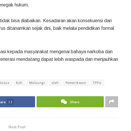
enegak hukum.
dak bisa diabaikan. Kesadaran akan konsekuensi dari
us ditanamkan sejak dini, baik melalui pendidikan formal
ukasi kepada masyarakat mengenai bahaya narkoba dan
generasi mendatang dapat lebih waspada dan menjauhkan
Kasus
Koh
Malaungi
oleh
Pemeriksaan
TPPU
hare
13
Share
Next Post