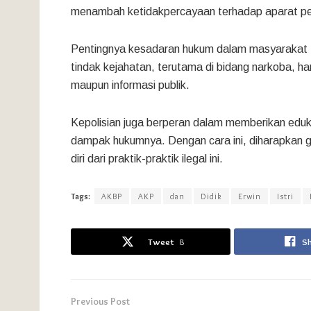
menambah ketidakpercayaan terhadap aparat p
Pentingnya kesadaran hukum dalam masyarakat ti
tindak kejahatan, terutama di bidang narkoba, har
maupun informasi publik.
Kepolisian juga berperan dalam memberikan ed
dampak hukumnya. Dengan cara ini, diharapkan 
diri dari praktik-praktik ilegal ini.
Tags:
AKBP
AKP
dan
Didik
Erwin
Istri
Tweet
8
S
Previous Post