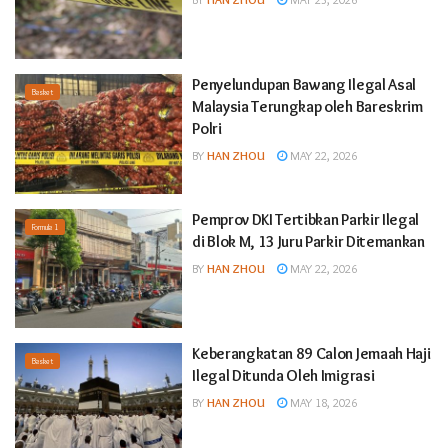
Penyelundupan Bawang Ilegal Asal
Basket
Malaysia Terungkap oleh Bareskrim
Polri
BY
HAN ZHOU
MAY 22, 2026
Pemprov DKI Tertibkan Parkir Ilegal
Formula 1
di Blok M, 13 Juru Parkir Ditemankan
BY
HAN ZHOU
MAY 22, 2026
Keberangkatan 89 Calon Jemaah Haji
Basket
Ilegal Ditunda Oleh Imigrasi
BY
HAN ZHOU
MAY 18, 2026