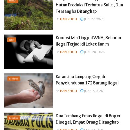
MotoGP
Hutan Produksi Terbatas Sulut, Dua
Tersangka Ditangkap
BY
HAN ZHOU
JULY 27, 2026
Korupsi Izin Tinggal WNA, Setoran
Raket
Ilegal Terjadi di Loket Kanim
BY
HAN ZHOU
JUNE 28, 2026
Karantina Lampung Cegah
Sepakbola
Penyelundupan 172 Burung Ilegal
BY
HAN ZHOU
JUNE 7, 2026
Dua Tambang Emas Ilegal di Bogor
Sepakbola
Disegel, Empat Orang Ditangkap
BY
HAN ZHOU
MAY 23, 2026