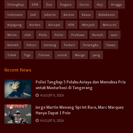
Ditangkap
DPR
Dua
Dugaan
Dunia
Haji
Hingga
Indonesia
Jadi
Jakarta
Karena
Kasus
Kebakaran
Kejagung
Korban
Korupsi
KPK
Menjadi
Menurut
Minta
oleh
Piala
Polisi
Prabowo
Rumah
saat
Setelah
Tahun
tentang
Terkait
Tersangka
Tewas
Tidak
Tiga
Timnas
untuk
Warga
yang
Recent News
Polisi Tangkap 5 Pelaku Aniaya dan Memaksa Pria
untuk Masturbasi di Tangerang
AUGUST 9, 2026
Jorge Martin Menang Sprint Race, Marc Marquez
Hanya Dapat 1 Poin
AUGUST 9, 2026