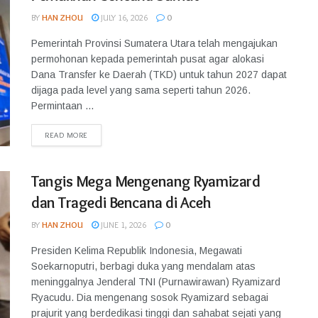
BY
HAN ZHOU
JULY 16, 2026
0
Pemerintah Provinsi Sumatera Utara telah mengajukan
permohonan kepada pemerintah pusat agar alokasi
Dana Transfer ke Daerah (TKD) untuk tahun 2027 dapat
dijaga pada level yang sama seperti tahun 2026.
Permintaan ...
READ MORE
Tangis Mega Mengenang Ryamizard
dan Tragedi Bencana di Aceh
BY
HAN ZHOU
JUNE 1, 2026
0
Presiden Kelima Republik Indonesia, Megawati
Soekarnoputri, berbagi duka yang mendalam atas
meninggalnya Jenderal TNI (Purnawirawan) Ryamizard
Ryacudu. Dia mengenang sosok Ryamizard sebagai
prajurit yang berdedikasi tinggi dan sahabat sejati yang