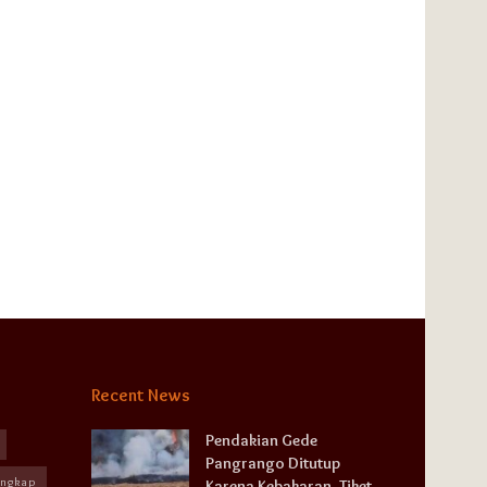
Recent News
Pendakian Gede
Pangrango Ditutup
angkap
Karena Kebakaran, Tiket