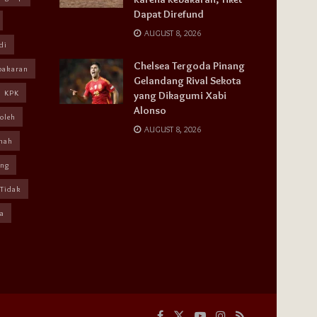
Dapat Direfund
AUGUST 8, 2026
di
Chelsea Tergoda Pinang
bakaran
Gelandang Rival Sekota
KPK
yang Dikagumi Xabi
Alonso
oleh
AUGUST 8, 2026
mah
ang
Tidak
a