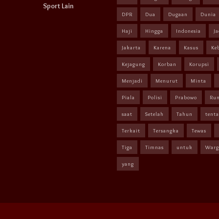
Sport Lain
DPR
Dua
Dugaan
Dunia
Haji
Hingga
Indonesia
Ja
Jakarta
Karena
Kasus
Ke
Kejagung
Korban
Korupsi
Menjadi
Menurut
Minta
Piala
Polisi
Prabowo
Ru
saat
Setelah
Tahun
tent
Terkait
Tersangka
Tewas
Tiga
Timnas
untuk
Warg
yang