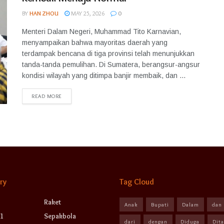
BY
HAN ZHOU
MAY 25, 2026
0
Menteri Dalam Negeri, Muhammad Tito Karnavian,
menyampaikan bahwa mayoritas daerah yang
terdampak bencana di tiga provinsi telah menunjukkan
tanda-tanda pemulihan. Di Sumatera, berangsur-angsur
kondisi wilayah yang ditimpa banjir membaik, dan ...
READ MORE
ry
Tag Cloud
Raket
Anak
Bupati
Dalam
dan
1
Sepakbola
dari
dengan
Diduga
Dit