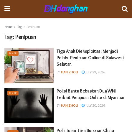
Home
Tag
Penipuan
Tag:
Penipuan
Tiga Anak Dieksploitasi Menjadi
MotoGP
Pelaku Penipuan Online di Sulawesi
Selatan
BY
HAN ZHOU
JULY 29, 2026
Polisi Bantu Bebaskan Dua WNI
MotoGP
Terkait Penipuan Online di Myanmar
BY
HAN ZHOU
JULY 20, 2026
Polri Tukar Tiga Buronan China