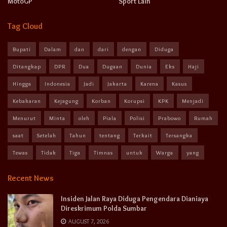
MotoGP
Sport Lain
Tag Cloud
Bupati
Dalam
dan
dari
dengan
Diduga
Ditangkap
DPR
Dua
Dugaan
Dunia
Eks
Haji
Hingga
Indonesia
Jadi
Jakarta
Karena
Kasus
Kebakaran
Kejagung
Korban
Korupsi
KPK
Menjadi
Menurut
Minta
oleh
Piala
Polisi
Prabowo
Rumah
saat
Setelah
Tahun
tentang
Terkait
Tersangka
Tewas
Tidak
Tiga
Timnas
untuk
Warga
yang
Recent News
Insiden Jalan Raya Diduga Pengendara Dianiaya
Direskrimum Polda Sumbar
AUGUST 7, 2026