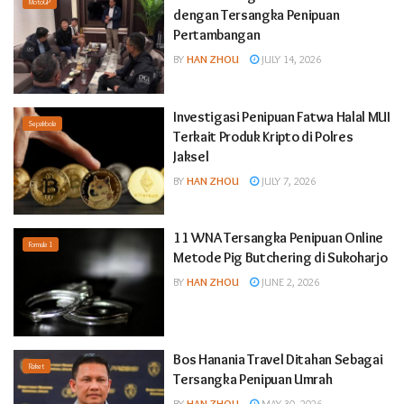
MotoGP
dengan Tersangka Penipuan
Pertambangan
BY
HAN ZHOU
JULY 14, 2026
Investigasi Penipuan Fatwa Halal MUI
Sepakbola
Terkait Produk Kripto di Polres
Jaksel
BY
HAN ZHOU
JULY 7, 2026
11 WNA Tersangka Penipuan Online
Formula 1
Metode Pig Butchering di Sukoharjo
BY
HAN ZHOU
JUNE 2, 2026
Bos Hanania Travel Ditahan Sebagai
Raket
Tersangka Penipuan Umrah
BY
HAN ZHOU
MAY 30, 2026