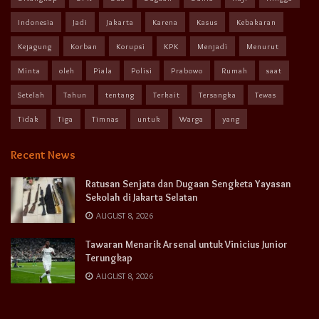
Indonesia
Jadi
Jakarta
Karena
Kasus
Kebakaran
Kejagung
Korban
Korupsi
KPK
Menjadi
Menurut
Minta
oleh
Piala
Polisi
Prabowo
Rumah
saat
Setelah
Tahun
tentang
Terkait
Tersangka
Tewas
Tidak
Tiga
Timnas
untuk
Warga
yang
Recent News
Ratusan Senjata dan Dugaan Sengketa Yayasan
Sekolah di Jakarta Selatan
AUGUST 8, 2026
Tawaran Menarik Arsenal untuk Vinicius Junior
Terungkap
AUGUST 8, 2026