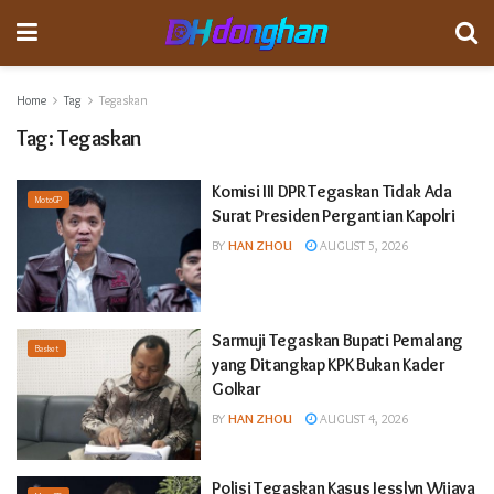
Home
Tag
Tegaskan
Tag:
Tegaskan
Komisi III DPR Tegaskan Tidak Ada
MotoGP
Surat Presiden Pergantian Kapolri
BY
HAN ZHOU
AUGUST 5, 2026
Sarmuji Tegaskan Bupati Pemalang
Basket
yang Ditangkap KPK Bukan Kader
Golkar
BY
HAN ZHOU
AUGUST 4, 2026
Polisi Tegaskan Kasus Jesslyn Wijaya