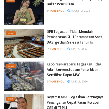
MotoGP
Bukan Penculikan
BY
HAN ZHOU
AUGUST 2, 2026
DPR Tegaskan Tidak Menolak
Formula 1
Pembahasan RUU Perampasan Aset,
Ditargetkan Selesai Tahun Ini
BY
HAN ZHOU
JULY 15, 2026
Kapolres Parepare Tegaskan Tidak
Formula 1
Ada Intervensi dalam Penerbitan
Sertifikat Dapur MBG
BY
HAN ZHOU
JUNE 13, 2026
Boyamin MAKI Tegaskan Pentingnya
Basket
Penanganan Cepat Kasus Korupsi
CSR di PT PJU