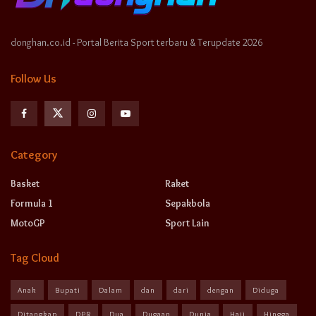
donghan.co.id - Portal Berita Sport terbaru & Terupdate 2026
Follow Us
Category
Basket
Raket
Formula 1
Sepakbola
MotoGP
Sport Lain
Tag Cloud
Anak
Bupati
Dalam
dan
dari
dengan
Diduga
Ditangkap
DPR
Dua
Dugaan
Dunia
Haji
Hingga