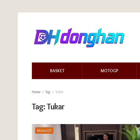
BASKET
MOTOGP
Home
Tag
Tukar
Tag:
Tukar
MotoGP