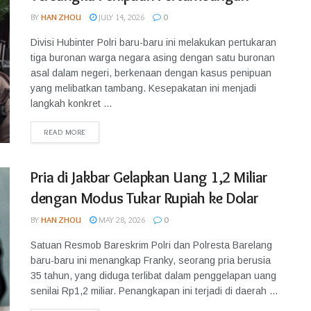
BY
HAN ZHOU
JULY 14, 2026
0
Divisi Hubinter Polri baru-baru ini melakukan pertukaran
tiga buronan warga negara asing dengan satu buronan
asal dalam negeri, berkenaan dengan kasus penipuan
yang melibatkan tambang. Kesepakatan ini menjadi
langkah konkret ...
READ MORE
Pria di Jakbar Gelapkan Uang 1,2 Miliar
dengan Modus Tukar Rupiah ke Dolar
BY
HAN ZHOU
MAY 28, 2026
0
Satuan Resmob Bareskrim Polri dan Polresta Barelang
baru-baru ini menangkap Franky, seorang pria berusia
35 tahun, yang diduga terlibat dalam penggelapan uang
senilai Rp1,2 miliar. Penangkapan ini terjadi di daerah ...