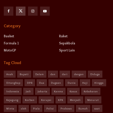
Category
Basket
Raket
Formula 1
Sepakbola
MotoGP
Sport Lain
Tag Cloud
Anak
Bupati
Dalam
dan
dari
dengan
Diduga
Ditangkap
DPR
Dua
Dugaan
Dunia
Haji
Hingga
Indonesia
Jadi
Jakarta
Karena
Kasus
Kebakaran
Kejagung
Korban
Korupsi
KPK
Menjadi
Menurut
Minta
oleh
Piala
Polisi
Prabowo
Rumah
saat