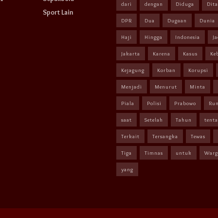
dari
dengan
Diduga
Dit
Sport Lain
DPR
Dua
Dugaan
Dunia
Haji
Hingga
Indonesia
Ja
Jakarta
Karena
Kasus
Ke
Kejagung
Korban
Korupsi
Menjadi
Menurut
Minta
Piala
Polisi
Prabowo
Ru
saat
Setelah
Tahun
tent
Terkait
Tersangka
Tewas
Tiga
Timnas
untuk
Warg
yang