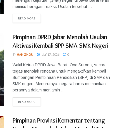
menengah kejuruan (SMK) negeri di Jawa Barat telah
memicu beragam reaksi. Usulan tersebut ...
READ MORE
Pimpinan DPRD Jabar Menolak Usulan
Aktivasi Kembali SPP SMA-SMK Negeri
BY
HAN ZHOU
JULY 17, 2026
0
Wakil Ketua DPRD Jawa Barat, Ono Surono, secara
tegas menolak rencana untuk mengaktifkan kembali
Sumbangan Pembinaan Pendidikan (SPP) di SMA dan
SMK negeri. Menurutnya, negara harus memainkan
perannya dalam menjamin ...
READ MORE
Pimpinan Provinsi Komentar tentang