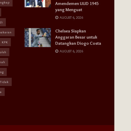
angkap
Amendemen UUD 1945
yang Menguat
AUGUST 6, 2026
di
Chelsea Siapkan
bakaran
Anggaran Besar untuk
KPK
Datangkan Diogo Costa
AUGUST 6, 2026
oleh
mah
ang
Tidak
a