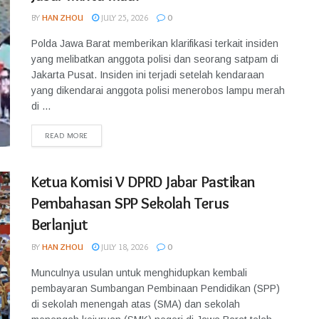
BY
HAN ZHOU
JULY 25, 2026
0
Polda Jawa Barat memberikan klarifikasi terkait insiden
yang melibatkan anggota polisi dan seorang satpam di
Jakarta Pusat. Insiden ini terjadi setelah kendaraan
yang dikendarai anggota polisi menerobos lampu merah
di ...
READ MORE
Ketua Komisi V DPRD Jabar Pastikan
Pembahasan SPP Sekolah Terus
Berlanjut
BY
HAN ZHOU
JULY 18, 2026
0
Munculnya usulan untuk menghidupkan kembali
pembayaran Sumbangan Pembinaan Pendidikan (SPP)
di sekolah menengah atas (SMA) dan sekolah