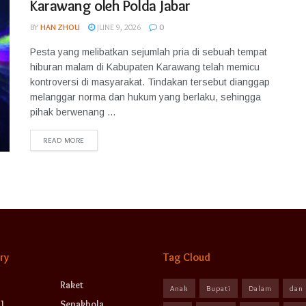
Karawang oleh Polda Jabar
BY
HAN ZHOU
JUNE 9, 2026
0
Pesta yang melibatkan sejumlah pria di sebuah tempat
hiburan malam di Kabupaten Karawang telah memicu
kontroversi di masyarakat. Tindakan tersebut dianggap
melanggar norma dan hukum yang berlaku, sehingga
pihak berwenang ...
READ MORE
ry
Tag Cloud
Raket
Anak
Bupati
Dalam
dan
1
Sepakbola