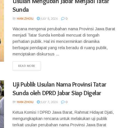
Usulan Mengubah Jabar Menjadi Tatar
Sunda
BY
HAN ZHOU
JULY 8, 2026
0
Wacana mengenai perubahan nama Provinsi Jawa Barat
menjadi Tatar Sunda kembali mencuat di tengah
perhatian publik. Hal ini mencerminkan dinamika
berbagai pendapat yang rela beradu di ruang publik,
menciptakan diskursus ...
READ MORE
Uji Publik Usulan Nama Provinsi Tatar
Sunda oleh DPRD Jabar Siap Digelar
BY
HAN ZHOU
JULY 7, 2026
0
Ketua Komisi I DPRD Jawa Barat, Rahmat Hidayat Djati,
mengungkapkan rencana untuk melakukan uji publik
terkait usulan perubahan nama Provinsi Jawa Barat