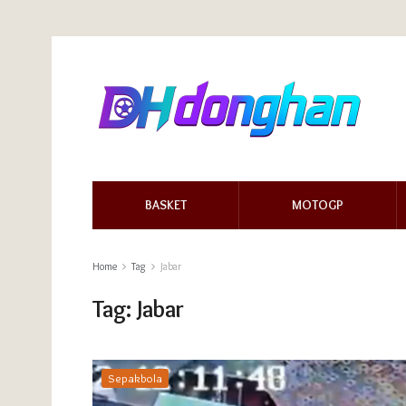
BASKET
MOTOGP
Home
Tag
Jabar
Tag:
Jabar
Sepakbola