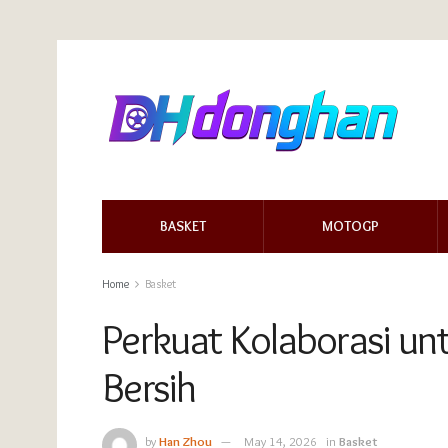
BASKET
MOTOGP
Home
Basket
Perkuat Kolaborasi u
Bersih
by
Han Zhou
May 14, 2026
in
Basket