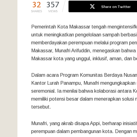
32
357
Share on Twitter
SHARES
VIEWS
Pemerintah Kota Makassar tengah mengintensifk
untuk meningkatkan pengelolaan sampah berbasis m
memberdayakan perempuan melalui program pengo
Makassar, Munafri Arifuddin, menegaskan bahwa k
Makassar kota yang unggul, inklusif, aman, dan b
Dalam acara Program Komunitas Berdaya Nusan
Kantor Lurah Panampu, Munafri mengungkapkan ra
seremonial. Ia menilai bahwa kolaborasi antar
memiliki potensi besar dalam menerapkan solusi
tersebut.
Munafri, yang akrab disapa Appi, berharap inisia
perempuan dalam pembangunan kota. Dengan me