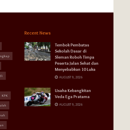
Recent News
Tembok Pembatas
Sekolah Dasar di
angkap
Sleman Roboh Timpa
Peserta Jalan Sehat dan
Menyebabkan 10 Luka
di
AUGUST 9, 2026
Usaha Kebangkitan
KPK
Veda Ega Pratama
AUGUST 9, 2026
oleh
mah
un