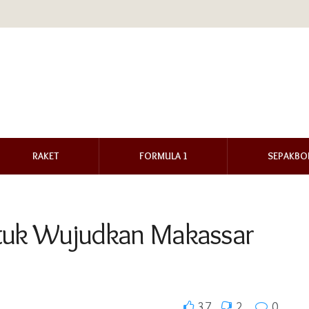
RAKET
FORMULA 1
SEPAKBO
ntuk Wujudkan Makassar
37
2
0