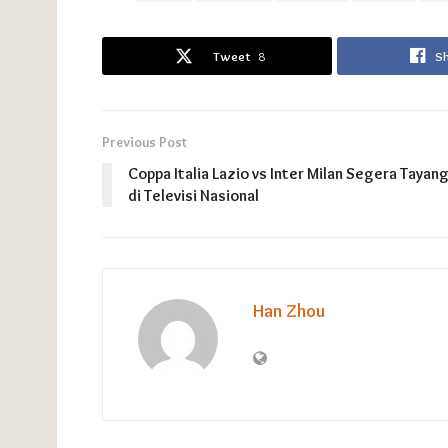
Tweet
8
S
Previous Post
Coppa Italia Lazio vs Inter Milan Segera Tayan
di Televisi Nasional
Han Zhou