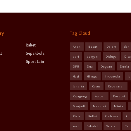
ry
Tag Cloud
Raket
Anak
Bupati
Dalam
dan
1
Sepakbola
dari
dengan
Diduga
Dit
Sport Lain
DPR
Dua
Dugaan
Dunia
Haji
Hingga
Indonesia
Ja
Jakarta
Kasus
Kebakaran
Kejagung
Korban
Korupsi
Menjadi
Menurut
Minta
Piala
Polisi
Prabowo
Ru
saat
Sekolah
Setelah
Tah