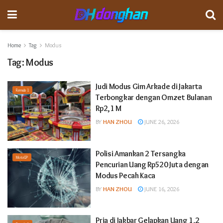
Home
Tag
Modus
Tag:
Modus
Judi Modus Gim Arkade di Jakarta
Formula 1
Terbongkar dengan Omzet Bulanan
Rp2,1 M
BY
HAN ZHOU
JUNE 26, 2026
Polisi Amankan 2 Tersangka
MotoGP
Pencurian Uang Rp520 Juta dengan
Modus Pecah Kaca
BY
HAN ZHOU
JUNE 16, 2026
Pria di Jakbar Gelapkan Uang 1,2